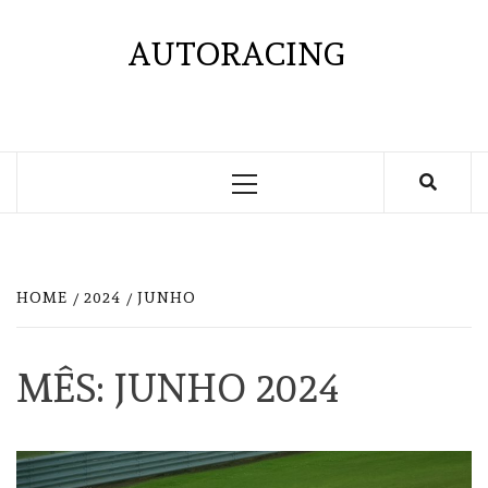
Skip
to
AUTORACING
content
Primary
Menu
HOME
2024
JUNHO
MÊS:
JUNHO 2024