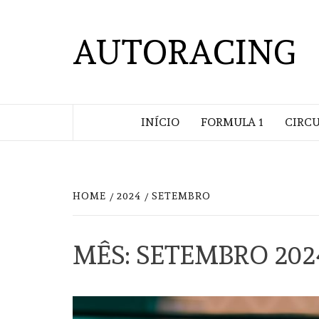
Skip
to
AUTORACING
content
INÍCIO
FORMULA 1
CIRC
HOME
2024
SETEMBRO
MÊS:
SETEMBRO 202