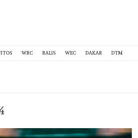
UITOS
WRC
RALIS
WEC
DAKAR
DTM
4