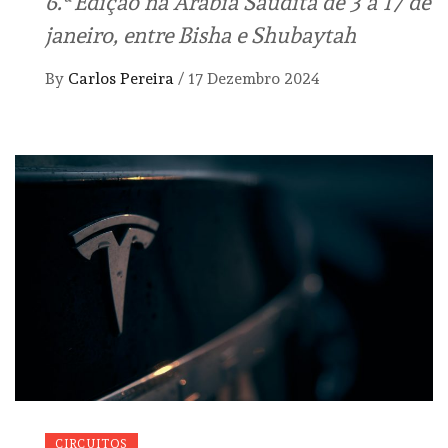
6.ª Edição na Arábia Saudita de 3 a 17 de
janeiro, entre Bisha e Shubaytah
By
Carlos Pereira
/
17 Dezembro 2024
CIRCUITOS