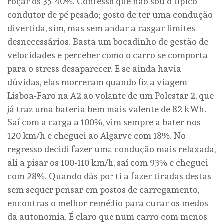
roçar os 35-40%. Confesso que não sou o típico
condutor de pé pesado; gosto de ter uma condução
divertida, sim, mas sem andar a rasgar limites
desnecessários. Basta um bocadinho de gestão de
velocidades e perceber como o carro se comporta
para o stress desaparecer. E se ainda havia
dúvidas, elas morreram quando fiz a viagem
Lisboa-Faro na A2 ao volante de um Polestar 2, que
já traz uma bateria bem mais valente de 82 kWh.
Saí com a carga a 100%, vim sempre a bater nos
120 km/h e cheguei ao Algarve com 18%. No
regresso decidi fazer uma condução mais relaxada,
ali a pisar os 100-110 km/h, saí com 93% e cheguei
com 28%. Quando dás por ti a fazer tiradas destas
sem sequer pensar em postos de carregamento,
encontras o melhor remédio para curar os medos
da autonomia. É claro que num carro com menos