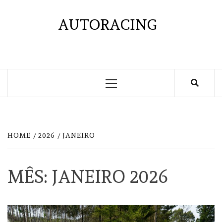
Skip
to
AUTORACING
content
Primary
Menu
HOME
2026
JANEIRO
MÊS:
JANEIRO 2026